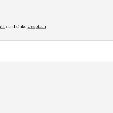
att
na stránke
Unsplash
EMAIL:
TELEFÓN:
0 01,
peter.balog@
rbf.sk
+4219036
rbf@
rbf.sk