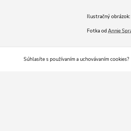
Ilustračný obrázok:
Fotka od
Annie Spr
Súhlasíte s používaním a uchovávaním cookies?
ADRESA:
Pod Furčou 7, Košice, 04
Slovensko