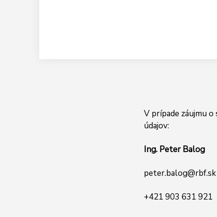
V prípade záujmu o 
údajov:
Ing. Peter Balog
peter.balog@rbf.sk
+421 903 631 921